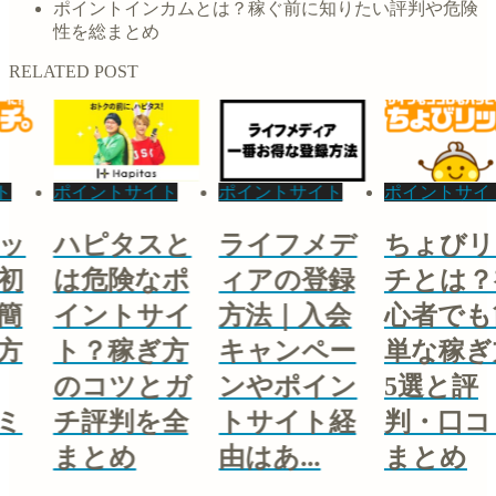
ポイントインカムとは？稼ぐ前に知りたい評判や危険
性を総まとめ
RELATED POST
ト
ポイントサイト
ポイントサイト
ポイントサイ
ッ
ハピタスと
ライフメデ
ちょびリ
初
は危険なポ
ィアの登録
チとは？
簡
イントサイ
方法｜入会
心者でも
方
ト？稼ぎ方
キャンペー
単な稼ぎ
のコツとガ
ンやポイン
5選と評
ミ
チ評判を全
トサイト経
判・口コ
まとめ
由はあ...
まとめ