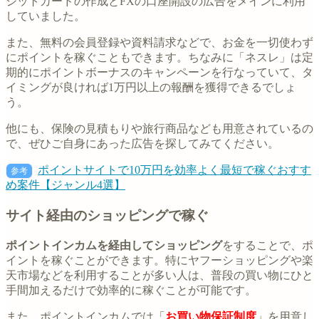
ジットカードの作成とFXの口座開設の広告をメインに利用
していました。
また、無料の会員登録や資料請求などで、お金を一切使わず
にポイントを稼ぐこともできます。ちなみに「ネスレ」は定
期的にポイントボーナスのキャンペーンを行なっていて、タ
イミングが良ければ1万円以上の報酬を獲得できるでしょ
う。
他にも、保険の見積もりや旅行商品なども用意されているの
で、ぜひご自身にあった広告を探してみてください。
ポイントサイトで10万円を効率よく最短で稼ぐおすす
参考
め案件【ジャンル4選】
サイト経由のショッピングで稼ぐ
ポイントインカムを経由してショッピング
をすることで、ポ
イントを稼ぐことができます。特にヤフーショッピングや楽
天市場などを利用することが多い人は、普段の買い物にひと
手間加えるだけで効率的に稼ぐことが可能です。
また、ポイントインカムでは「
お買い物保証制度
」を用意し