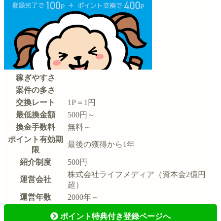
稼ぎやすさ
案件の多さ
交換レート
1P＝1円
最低換金額
500円～
換金手数料
無料～
ポイント有効期
最後の獲得から1年
限
紹介制度
500円
株式会社ライフメディア（資本金2億円
運営会社
超）
運営年数
2000年～
ポイント特典付き登録ページへ