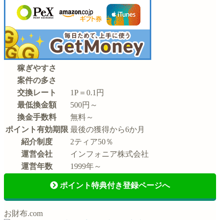
稼ぎやすさ
案件の多さ
交換レート
1P＝0.1円
最低換金額
500円～
換金手数料
無料～
ポイント有効期限
最後の獲得から6か月
紹介制度
2ティア50％
運営会社
インフォニア株式会社
運営年数
1999年～
ポイント特典付き登録ページへ
お財布.com