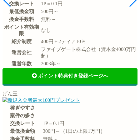
交換レート
1P＝0.1円
最低換金額
500円～
換金手数料
無料～
ポイント有効期
なし
限
紹介制度
400円＋2ティア10％
ファイブゲート株式会社（資本金4000万円
運営会社
超）
運営年数
2003年～
ポイント特典付き登録ページへ
げん玉
稼ぎやすさ
案件の多さ
交換レート
1P＝0.1円
最低換金額
300円～（1日の上限1万円）
換金手数料
無料～