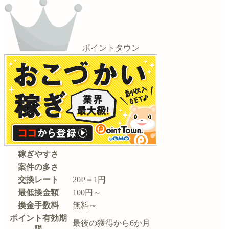
ポイントタウン
稼ぎやすさ
案件の多さ
交換レート
20P＝1円
最低換金額
100円～
換金手数料
無料～
ポイント有効期
最後の獲得から6か月
限