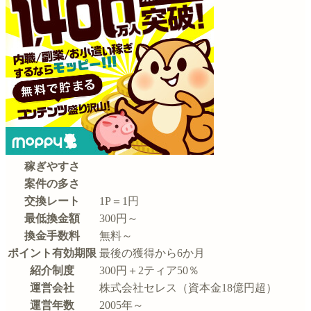
稼ぎやすさ
案件の多さ
交換レート
1P＝1円
最低換金額
300円～
換金手数料
無料～
ポイント有効期限
最後の獲得から6か月
紹介制度
300円＋2ティア50％
運営会社
株式会社セレス（資本金18億円超）
運営年数
2005年～