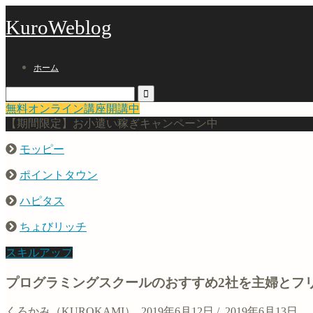
KuroWeblog
ホーム
無料オンライン講座開講中
【期間限定】お小遣い稼ぎキャンペーン中
モッピー
ポイントタウン
ハピタス
ちょびリッチ
スキルアップ
プログラミングスクールのおすすめ2社を主婦とフ
くろかみ（KUROKAMI）
2019年6月12日
/
2019年6月13日