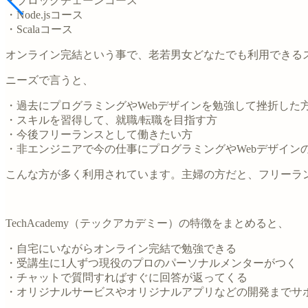
・ブロックチェーンコース
・Node.jsコース
・Scalaコース
オンライン完結という事で、老若男女どなたでも利用できるス
ニーズで言うと、
・過去にプログラミングやWebデザインを勉強して挫折した
・スキルを習得して、就職/転職を目指す方
・今後フリーランスとして働きたい方
・非エンジニアで今の仕事にプログラミングやWebデザイン
こんな方が多く利用されています。主婦の方だと、フリーラ
TechAcademy（テックアカデミー）の特徴をまとめると、
・自宅にいながらオンライン完結で勉強できる
・受講生に1人ずつ現役のプロのパーソナルメンターがつく
・チャットで質問すればすぐに回答が返ってくる
・オリジナルサービスやオリジナルアプリなどの開発までサ