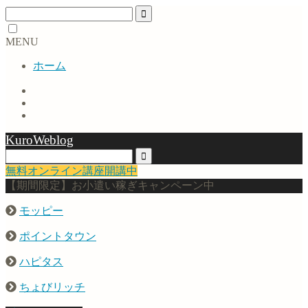
MENU
ホーム
KuroWeblog
無料オンライン講座開講中
【期間限定】お小遣い稼ぎキャンペーン中
モッピー
ポイントタウン
ハピタス
ちょびリッチ