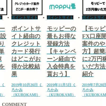
イントサイト
ポイントサイト
ポイントサイト
ポ
ポイントサ
モッピーの
【モッピー
イト経由の
最もお得な
FX口座開設
クレジット
登録方法
案件のやり
カード発行
【キャンペ
方】超簡単
はどこがお
ーン経由で
に2万円稼
得か比較結
入会特典を
いだ方法を
果
貰おう】
紹介
19年10月26日
く
2019年11月5日
く
2019年7月28日
く
20
かみ
ろかみ
ろかみ
ろ
KUROKAMI）
（KUROKAMI）
（KUROKAMI）
（
COMMENT