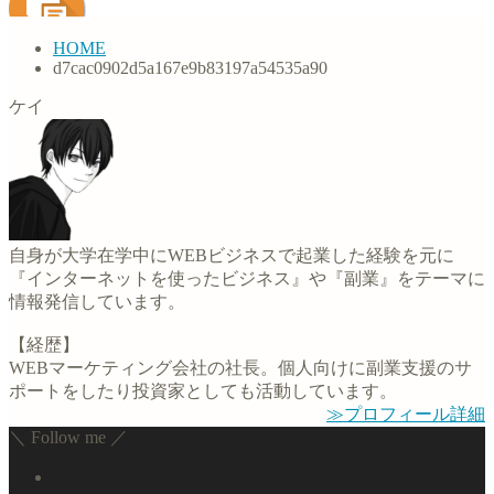
HOME
d7cac0902d5a167e9b83197a54535a90
ケイ
自身が大学在学中にWEBビジネスで起業した経験を元に
『インターネットを使ったビジネス』や『副業』をテーマに
情報発信しています。
【経歴】
WEBマーケティング会社の社長。個人向けに副業支援のサ
ポートをしたり投資家としても活動しています。
≫プロフィール詳細
＼ Follow me ／