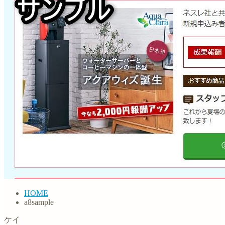
HOME
a8sample
ケイ